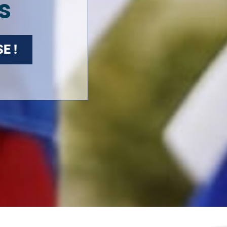
s
E !