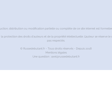
ction, distribution ou modification partielle ou complète de ce site internet est formellem
r la protection des droits d'auteurs et de la propriété intellectuelle. L’auteur se réserve 
pas respectés.
© Russedebutant.fr - Tous droits réservés - Depuis 2018
Mentions légales
Une question : axel@russedebutant.fr